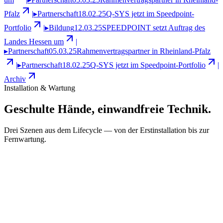
Pfalz
|
▸
Partnerschaft
18.02.25
Q-SYS jetzt im Speedpoint-
Portfolio
|
▸
Bildung
12.03.25
SPEEDPOINT setzt Auftrag des
Landes Hessen um
|
▸
Partnerschaft
05.03.25
Rahmenvertragspartner in Rheinland-Pfalz
|
▸
Partnerschaft
18.02.25
Q-SYS jetzt im Speedpoint-Portfolio
|
Archiv
Installation & Wartung
Geschulte Hände,
einwandfreie Technik.
Drei Szenen aus dem Lifecycle — von der Erstinstallation bis zur
Fernwartung.