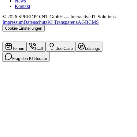
News
Kontakt
©
2026
SPEEDPOINT GmbH — Interactive IT Solutions
Impressum
Datenschutz
KI-Transparenz
AGB
CMS
Cookie-Einstellungen
Termin
Call
Use-Case
Lösungs
Frag den KI-Berater