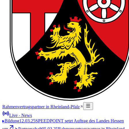
Rahmenvertragspartner in Rheinland-Pfalz
Live · News
▸
Bildung
12.03.25
SPEEDPOINT setzt Auftrag des Landes Hessen
um
|
▸
Partnerschaft
05.03.25
Rahmenvertragspartner in Rheinland-