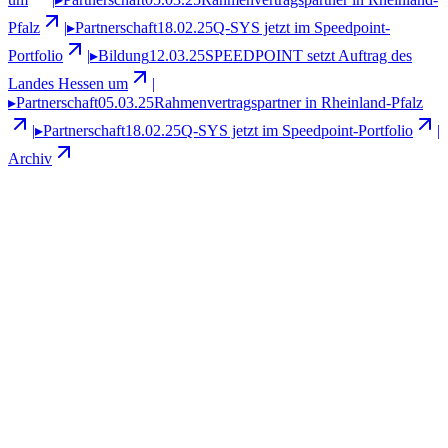
Pfalz
|
▸
Partnerschaft
18.02.25
Q-SYS jetzt im Speedpoint-
Portfolio
|
▸
Bildung
12.03.25
SPEEDPOINT setzt Auftrag des
Landes Hessen um
|
▸
Partnerschaft
05.03.25
Rahmenvertragspartner in Rheinland-Pfalz
|
▸
Partnerschaft
18.02.25
Q-SYS jetzt im Speedpoint-Portfolio
|
Archiv