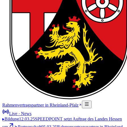
Rahmenvertragspartner in Rheinland-Pfalz
Live · News
▸
Bildung
12.03.25
SPEEDPOINT setzt Auftrag des Landes Hessen
um
|
▸
Partnerschaft
05.03.25
Rahmenvertragspartner in Rheinland-