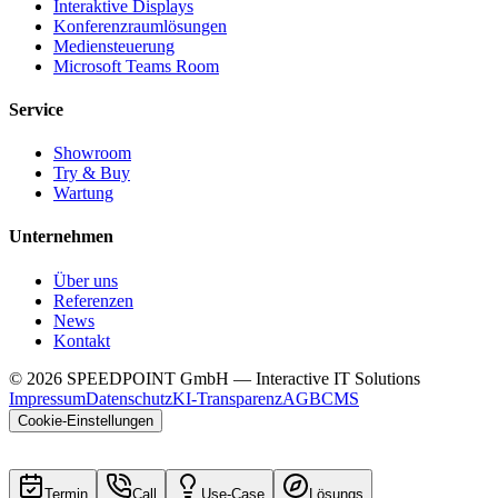
Interaktive Displays
Konferenzraumlösungen
Mediensteuerung
Microsoft Teams Room
Service
Showroom
Try & Buy
Wartung
Unternehmen
Über uns
Referenzen
News
Kontakt
©
2026
SPEEDPOINT GmbH — Interactive IT Solutions
Impressum
Datenschutz
KI-Transparenz
AGB
CMS
Cookie-Einstellungen
Termin
Call
Use-Case
Lösungs