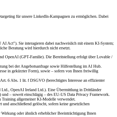
etargeting für unsere LinkedIn-Kampagnen zu ermöglichen. Dabei
 AI Act"). Sie interagieren dabei nachweislich mit einem KI-System;
iche Beratung wird hierdurch nicht ersetzt.
 OpenAI (GPT-Familie). Die Bereitstellung erfolgt über Lovable /
ung bei der Angebotsanfrage sowie Hilfestellung im AI Hub.
se in gekürzter Form), sowie – sofern von Ihnen freiwillig
. 6 Abs. 1 lit. f DSGVO (berechtigtes Interesse an effizienter
Ltd., OpenAI Ireland Ltd.). Eine Übermittlung in Drittländer
) und – soweit einschlägig – des EU-US Data Privacy Framework.
 Training allgemeiner KI-Modelle verwendet.
und anschließend gelöscht, sofern keine gesetzlichen
r Wirkung oder ähnlich erheblicher Beeinträchtigung Ihnen