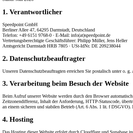
1. Verantwortlicher
Speedpoint GmbH
Berliner Allee 47, 64295 Darmstadt, Deutschland
Telefon: +49 6151 9768-0 · E-Mail: info(at)speedpoint.de
Vertretungsberechtigte Geschäftsführer: Philipp Müller, Jens Heller
Amtsgericht Darmstadt HRB 7805 · USt-IdNr. DE 209238044
2. Datenschutzbeauftragter
Unseren Datenschutzbeauftragten erreichen Sie postalisch unter o. g.
3. Verarbeitung beim Besuch der Website
Beim Aufruf unserer Website werden durch den Browser automatisch I
Zeitzonendifferenz, Inhalt der Anforderung, HTTP-Statuscode, übert
an einem sicheren und stabilen Betrieb (Art. 6 Abs. 1 lit. f DSGVO).
4. Hosting
Das Hosting dieser Website erfolgt durch Cloudflare und Supabase i