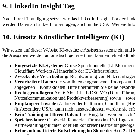
9. LinkedIn Insight Tag
Nach Ihrer Einwilligung setzen wir das LinkedIn Insight Tag der L
werden Daten an LinkedIn übertragen, auch in die USA. Weitere Inf
10. Einsatz Künstlicher Intelligenz (KI)
Wir setzen auf dieser Website KI-gestützte Assistenzsysteme ein un
die Ausgaben werden automatisch generiert und können fehlerhaft oder 
Eingesetzte KI-Systeme:
Große Sprachmodelle (LLMs) über das
Cloudflare Workers AI innerhalb der EU-Infrastruktur.
Zwecke der Verarbeitung:
Beantwortung von Nutzeranfragen 
Verarbeitete Daten:
die von Ihnen eingegebenen Prompts und C
angegeben – Kontaktdaten. Bitte übermitteln Sie keine beson
Rechtsgrundlagen:
Art. 6 Abs. 1 lit. b DSGVO (Durchführung 
Nutzerkommunikation und Produktverbesserung) sowie – soweit 
Empfänger:
Lovable (Anbieter der Plattform), Cloudflare (Hos
(insbesondere USA) kann nicht ausgeschlossen werden; sie e
Kein Training mit Ihren Daten:
Ihre Eingaben werden nach M
Speicherdauer:
Chatverläufe werden für maximal 30 Tage zu Z
Aufbewahrungspflichten oder ein konkreter Bearbeitungsvorga
Keine automatisierte Entscheidung im Sinne des Art. 22 