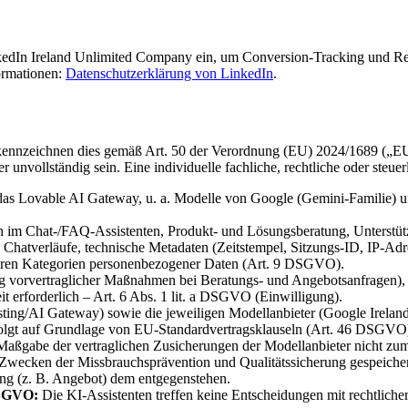
inkedIn Ireland Unlimited Company ein, um Conversion-Tracking und R
ormationen:
Datenschutzerklärung von LinkedIn
.
d kennzeichnen dies gemäß Art. 50 der Verordnung (EU) 2024/1689 („EU
unvollständig sein. Eine individuelle fachliche, rechtliche oder steuerl
 Lovable AI Gateway, u. a. Modelle von Google (Gemini-Familie) und
im Chat-/FAQ-Assistenten, Produkt- und Lösungsberatung, Unterstütz
hatverläufe, technische Metadaten (Zeitstempel, Sitzungs-ID, IP-Adres
deren Kategorien personenbezogener Daten (Art. 9 DSGVO).
vorvertraglicher Maßnahmen bei Beratungs- und Angebotsanfragen), Art
erforderlich – Art. 6 Abs. 1 lit. a DSGVO (Einwilligung).
ting/AI Gateway) sowie die jeweiligen Modellanbieter (Google Ireland 
rfolgt auf Grundlage von EU-Standardvertragsklauseln (Art. 46 DSGVO
aßgabe der vertraglichen Zusicherungen der Modellanbieter nicht zum
wecken der Missbrauchsprävention und Qualitätssicherung gespeichert 
ng (z. B. Angebot) dem entgegenstehen.
DSGVO:
Die KI-Assistenten treffen keine Entscheidungen mit rechtliche