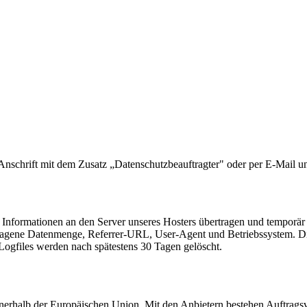
 Anschrift mit dem Zusatz „Datenschutzbeauftragter" oder per E-Mail un
nformationen an den Server unseres Hosters übertragen und temporär 
ragene Datenmenge, Referrer-URL, User-Agent und Betriebssystem. Die 
 Logfiles werden nach spätestens 30 Tagen gelöscht.
nnerhalb der Europäischen Union. Mit den Anbietern bestehen Auftrag